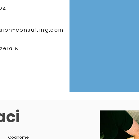
 24
sion-consulting.com
izzera &
aci
Cognome