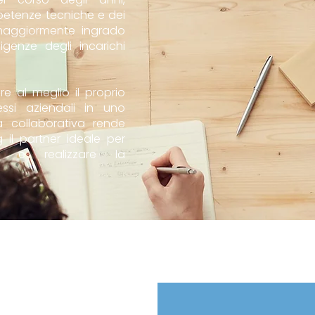
petenze tecniche e dei
 maggiormente ingrado
igenze degli incarichi
re al meglio il proprio
ssi aziendali in uno
za collaborativa rende
g il partner ideale per
hi e realizzare la