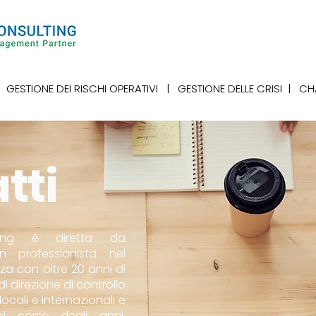
GESTIONE DEI RISCHI OPERATIVI
|
GESTIONE DELLE CRISI
|
CH
tti
lting è diretta da
 professionista nel
za con oltre 20 anni di
di direzione di controllo
locali e internazionali e
l corso degli anni,