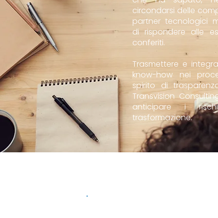
circondarsi delle com
partner tecnologici
di rispondere alle es
conferiti.
Trasmettere e integra
know-how nei proce
spirito di trasparen
Transvision Consultin
anticipare i risc
trasformazione.