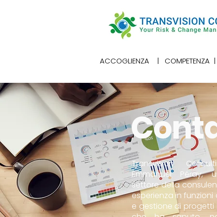
ACCOGLIENZA
|
COMPETENZA
|
Conta
Transvision Consu
Emmanuel Péray, un
settore della consulen
esperienza in funzioni 
e gestione di progetti 
che ha saputo, ne